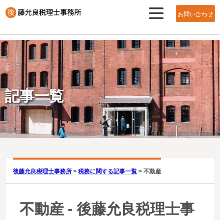
お問い合わせ
メニュ
ー
記事一覧
後藤允良税理士事務所
>
税務に関する記事一覧
>
不動産
不動産 - 後藤允良税理士事